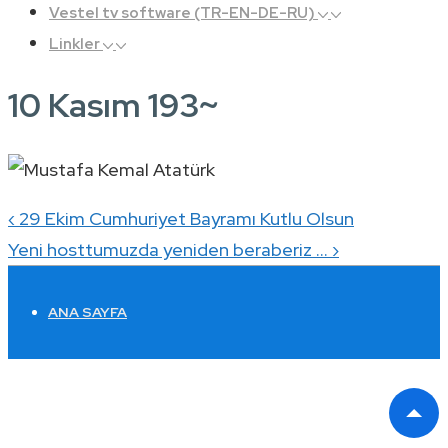
Vestel tv software (TR-EN-DE-RU)
Linkler
10 Kasım 193~
Yazı
Previous
‹ 29 Ekim Cumhuriyet Bayramı Kutlu Olsun
gezinmesi
Post
Next
Yeni hosttumuzda yeniden beraberiz … ›
is
Post
ALTBILGI
is
ANA SAYFA
MENÜSÜ