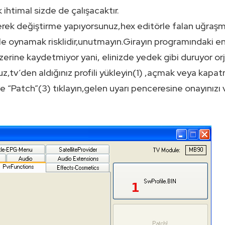
htimal sizde de çalışacaktır.
rek değiştirme yapıyorsunuz,hex editörle falan uğraşm
lle oynamak risklidir,unutmayın.Girayın programındaki en
erine kaydetmiyor yani, elinizde yedek gibi duruyor orji
,tv’den aldığınız profili yükleyin(1) ,açmak veya kapat
ve “Patch”(3) tıklayın,gelen uyarı penceresine onayınızı 