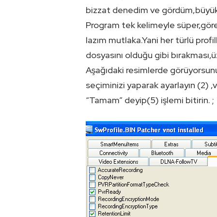
bizzat denedim ve gördüm,büyük i
Program tek kelimeyle süper,göre
lazım mutlaka.Yani her türlü profi
dosyasını olduğu gibi bırakması,üz
Aşağıdaki resimlerde görüyorsunuz
seçiminizi yaparak ayarlayın (2) ,
“Tamam” deyip(5) işlemi bitirin. ;