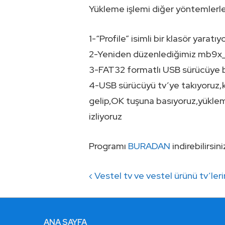
Yükleme işlemi diğer yöntemlerle 
1-“Profile” isimli bir klasör yaratıy
2-Yeniden düzenlediğimiz mb9x_sw
3-FAT32 formatlı USB sürücüye b
4-USB sürücüyü tv’ye takıyoruz
gelip,OK tuşuna basıyoruz,yüklem
izliyoruz
Programı
BURADAN
indirebilirsini
Yazı
Previous
‹ Vestel tv ve vestel ürünü tv’ler
gezinmesi
Post
is
ALTBILGI
ANA SAYFA