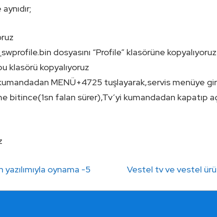
aynıdır;
oruz
profile.bin dosyasını “Profile” klasörüne kopyalıyoruz
u klasörü kopyalıyoruz
,kumandadan MENÜ+4725 tuşlayarak,servis menüye gir
e bitince(1sn falan sürer),Tv’yi kumandadan kapatıp aç
z
Next
in yazılımıyla oynama -5
Vestel tv ve vestel ürü
Post
is