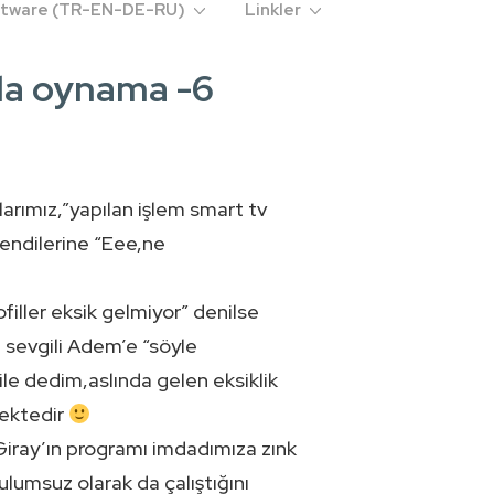
oftware (TR-EN-DE-RU)
Linkler
yla oynama -6
rımız,”yapılan işlem smart tv
kendilerine “Eee,ne
iller eksik gelmiyor” denilse
 sevgili Adem’e “söyle
bile dedim,aslında gelen eksiklik
mektedir
Giray’ın programı imdadımıza zınk
lumsuz olarak da çalıştığını