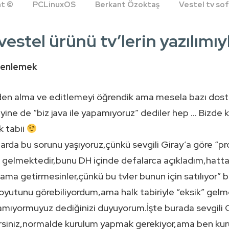
ht ©
PCLinuxOS
Berkant Özoktaş
Vestel tv s
 vestel ürünü tv’lerin yazılımı
üzenlemek
den alma ve editlemeyi öğrendik ama mesela bazı dostla
yine de “biz java ile yapamıyoruz” dediler hep … Bizde 
k tabii
da bu sorunu yaşıyoruz,çünkü sevgili Giray’a göre “prof
 gelmektedir,bunu DH içinde defalarca açıkladım,hatta
tlama getirmesinler,çünkü bu tvler bunun için satılıyor” 
boyutunu görebiliyordum,ama halk tabiriyle “eksik” gel
amıyormuyuz dediğinizi duyuyorum.İşte burada sevgili 
irsiniz,normalde kurulum yapmak gerekiyor,ama ben kuru