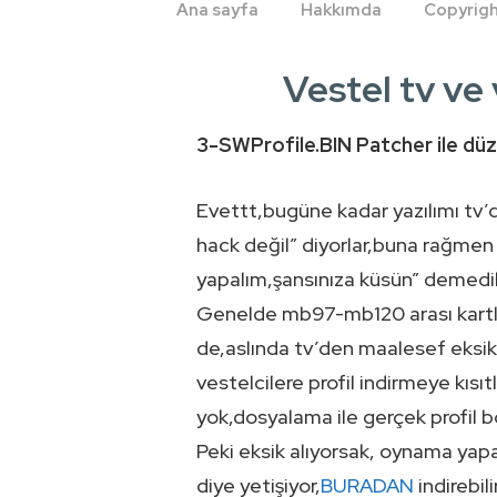
Ana
Ana sayfa
Hakkımda
Copyrig
Navigasyon
Vestel tv ve
3-SWProfile.BIN Patcher ile d
Evettt,bugüne kadar yazılımı tv’
hack değil” diyorlar,buna rağmen 
yapalım,şansınıza küsün” demedi
Genelde mb97-mb120 arası kartlar
de,aslında tv’den maalesef eksik
vestelcilere profil indirmeye kısı
yok,dosyalama ile gerçek profil 
Peki eksik alıyorsak, oynama yap
diye yetişiyor,
BURADAN
indirebil