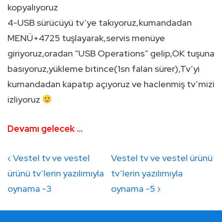
kopyalıyoruz
4-USB sürücüyü tv’ye takıyoruz,kumandadan
MENÜ+4725 tuşlayarak,servis menüye
giriyoruz,oradan “USB Operations” gelip,OK tuşuna
basıyoruz,yükleme bitince(1sn falan sürer),Tv’yi
kumandadan kapatıp açıyoruz ve haclenmiş tv’mizi
izliyoruz
Devamı gelecek …
Yazı
Previous
Next
‹ Vestel tv ve vestel
Vestel tv ve vestel ürünü
gezinmesi
Post
Post
ürünü tv’lerin yazılımıyla
tv’lerin yazılımıyla
is
is
oynama -3
oynama -5 ›