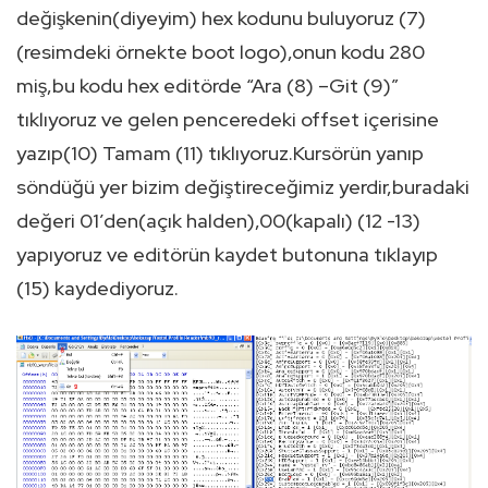
değişkenin(diyeyim) hex kodunu buluyoruz (7)
(resimdeki örnekte boot logo),onun kodu 280
miş,bu kodu hex editörde “Ara (8) –Git (9)”
tıklıyoruz ve gelen penceredeki offset içerisine
yazıp(10) Tamam (11) tıklıyoruz.Kursörün yanıp
söndüğü yer bizim değiştireceğimiz yerdir,buradaki
değeri 01’den(açık halden),00(kapalı) (12 -13)
yapıyoruz ve editörün kaydet butonuna tıklayıp
(15) kaydediyoruz.