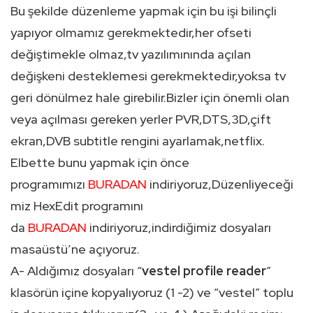
Bu şekilde düzenleme yapmak için bu işi bilinçli
yapıyor olmamız gerekmektedir,her ofseti
değiştimekle olmaz,tv yazılımınında açılan
değişkeni desteklemesi gerekmektedir,yoksa tv
geri dönülmez hale girebilir.Bizler için önemli olan
veya açılması gereken yerler PVR,DTS,3D,çift
ekran,DVB subtitle rengini ayarlamak,netflix.
Elbette bunu yapmak için önce
programımızı
BURADAN
indiriyoruz,Düzenliyeceği
miz HexEdit programını
da
BURADAN
indiriyoruz,indirdiğimiz dosyaları
masaüstü’ne açıyoruz.
A- Aldığımız dosyaları “
vestel profile reader
”
klasörün içine kopyalıyoruz (1 -2) ve “vestel” toplu