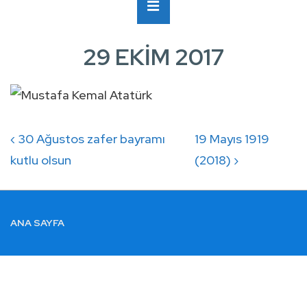
Ana
MENÜ
Navigasyon
29 EKİM 2017
Yazı
Previous
Next
‹ 30 Ağustos zafer bayramı
19 Mayıs 1919
gezinmesi
Post
Post
kutlu olsun
(2018) ›
is
is
ALTBILGI
ANA SAYFA
MENÜSÜ