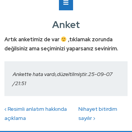
Ana
MENÜ
Navigasyon
Anket
Artık anketimiz de var
,tıklamak zorunda
değilsiniz ama seçiminizi yaparsanız sevinirim.
Ankette hata vardı,düzeltilmiştir.25-09-07
/21:51
Yazı
Previous
Next
‹ Resimli anlatım hakkında
Nihayet bitirdim
gezinmesi
Post
Post
açıklama
sayılır ›
is
is