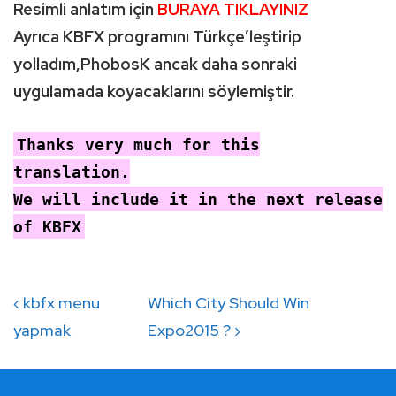
Resimli anlatım için
BURAYA TIKLAYINIZ
Ayrıca KBFX programını Türkçe’leştirip
yolladım,PhobosK ancak daha sonraki
uygulamada koyacaklarını söylemiştir.
Thanks very much for this
translation.
We will include it in the next release
of KBFX
Yazı
Previous
Next
‹ kbfx menu
Which City Should Win
gezinmesi
Post
Post
yapmak
Expo2015 ? ›
is
is