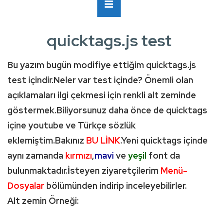
Ana
MENÜ
Navigasyon
quicktags.js test
Bu yazım bugün modifiye ettiğim quicktags.js
test içindir.Neler var test içinde? Önemli olan
açıklamaları ilgi çekmesi için renkli alt zeminde
göstermek.Biliyorsunuz daha önce de quicktags
içine youtube ve Türkçe sözlük
eklemiştim.Bakınız
BU LİNK
.Yeni quicktags içinde
aynı zamanda
kırmızı
,
mavi
ve
yeşil
font da
bulunmaktadır.İsteyen ziyaretçilerim
Menü-
Dosyalar
bölümünden indirip inceleyebilirler.
Alt zemin Örneği: