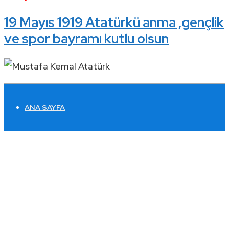
19 Mayıs 1919 Atatürkü anma ,gençlik
ve spor bayramı kutlu olsun
ALTBILGI
ANA SAYFA
MENÜSÜ