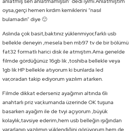
anlatmış sen anlatmamışsın” dedi iyimi.Anlatmıştım
oysa,gerçi hemen kırdım kemiklerini “nasıl
bulamadın” diye 🙂
Aslında çok basit,baktınız yüklenmiyor,farklı usb
bellekle deneyin ,mesela ben mb97 tv de bir bölümü
fat32 formatlı harici disk ile atmıştım.Ama genelde
filmde gördüğünüz 16gb lik ,toshiba bellekle veya
1gb lik HP bellekle atıyorum ki bunlarda led
var,oradan takip ediyorum yazılım atarken.
Filmde dikkat ederseniz ayağımın altında 6lı
anahtarlı priz var,kumanda üzerinde OK tuşuna
basarken ayağım ile de tvyi açıyorum ,büyük
kolaylık,tavsiye ederim,hem usb belleğin ışığından
yararlanıp yazılımın yüklendiğini görüyorum hem de