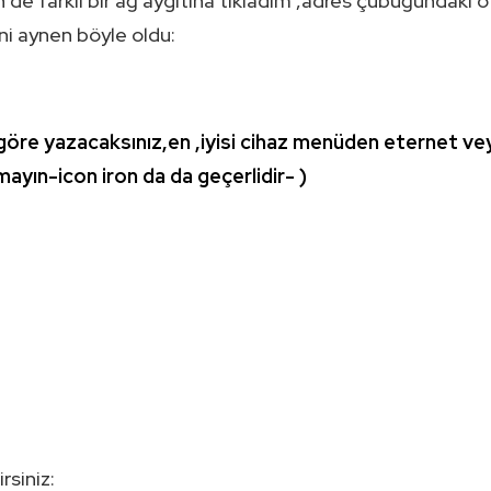
 de farklı bir ağ aygıtına tıkladım ,adres çubuğundaki o
ani aynen böyle oldu:
na göre yazacaksınız,en ,iyisi cihaz menüden eternet ve
mayın-icon iron da da geçerlidir- )
rsiniz: