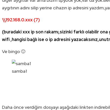
diğer aygıtlar var ama bizim spybox yok,var da yok.Ben
aygıtının adını silip yerine cihazın ip adresini yazdım,y
\\192.168.0.xxx (7)
(buradaki xxx ip son rakamı,sizinki farklı olabilir o
wifi ,hangisi bağlı ise o ip adresini yazacaksınız,unut
Ve bingo 🙂
samba1
Daha önce verdiğim dosyayı aşağıdaki linkten indirebili