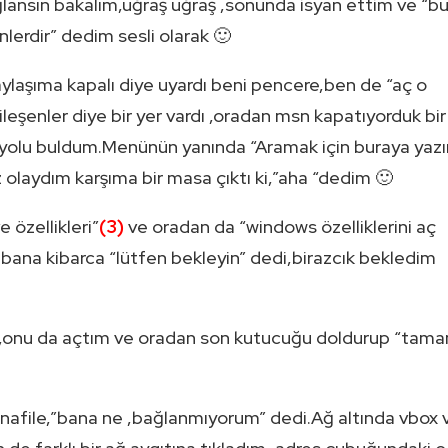
lansın bakalım,uğraş uğraş ,sonunda isyan ettim ve “b
lerdir” dedim sesli olarak 🙂
ylaşıma kapalı diye uyardı beni pencere,ben de “aç o
eşenler diye bir yer vardı ,oradan msn kapatıyorduk bir
 yolu buldum.Menünün yanında “Aramak için buraya yazı
laydım karşıma bir masa çıktı ki,”aha “dedim 🙂
 özellikleri”
(3)
ve oradan da “windows özelliklerini aç
,bana kibarca “lütfen bekleyin” dedi,birazcık bekledim
ar,onu da açtım ve oradan son kutucuğu doldurup “tam
nafile,”bana ne ,bağlanmıyorum” dedi.Ağ altında vbox 