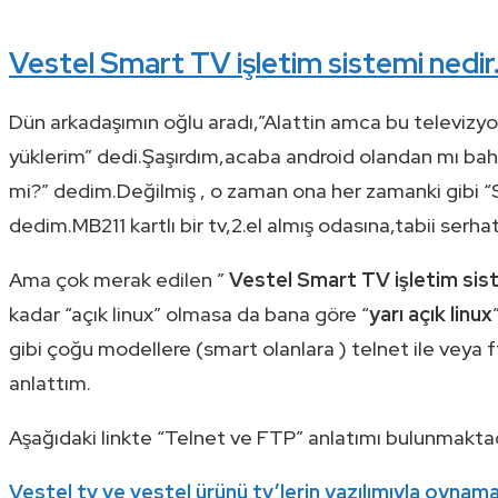
Vestel Smart TV işletim sistemi nedir
Dün arkadaşımın oğlu aradı,”Alattin amca bu televizyo
yüklerim” dedi.Şaşırdım,acaba android olandan mı ba
mi?” dedim.Değilmiş , o zaman ona her zamanki gibi 
dedim.MB211 kartlı bir tv,2.el almış odasına,tabii se
Ama çok merak edilen ”
Vestel Smart TV işletim sis
kadar “açık linux” olmasa da bana göre “
yarı açık linux
gibi çoğu modellere (smart olanlara ) telnet ile veya ft
anlattım.
Aşağıdaki linkte “Telnet ve FTP” anlatımı bulunmaktadı
Vestel tv ve vestel ürünü tv’lerin yazılımıyla oynam