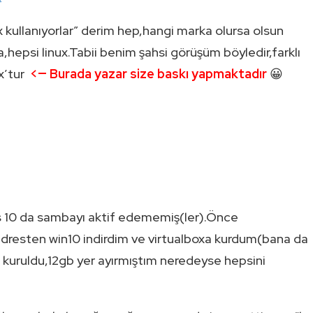
ux kullanıyorlar” derim hep,hangi marka olursa olsun
,hepsi linux.Tabii benim şahsi görüşüm böyledir,farklı
ux’tur
<— Burada yazar size baskı yapmaktadır
😀
s 10 da sambayı aktif edememiş(ler).Önce
adresten win10 indirdim ve virtualboxa kurdum(bana da
 kuruldu,12gb yer ayırmıştım neredeyse hepsini