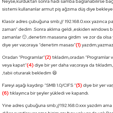
Neyse,kurduktan sonra hadi samba bağlanabilirse bağ
sistemi kullananlar armut piş ağzıma düş diye bekleyen
Klasör adres çubuğuna smb:// 192.168.0.xxx yazınca pa
zaman” dedim .Sonra aklıma geldi ,eskiden windows bil
zamanlar 🙂 ,denetim masasına girdim ve zor da olsa
diye yer var,oraya “denetim masası”
(1)
yazdım,yazmaz o
Oradan “Programlar”
(2)
tıkladım,oradan “Programlar ve
veya kapat”
(4)
diye bir yer daha var,oraya da tıkladım
,tabii oturarak bekledim 😆
Fareyi aşağı kaydırıp “SMB 1.0/CIFS “
(5)
diye bir yer v
(6)
tıklayınca bir şeyler yükledi ve kapandı.
Yine adres çubuğuna smb://192.168.0.xxx yazdım ama 