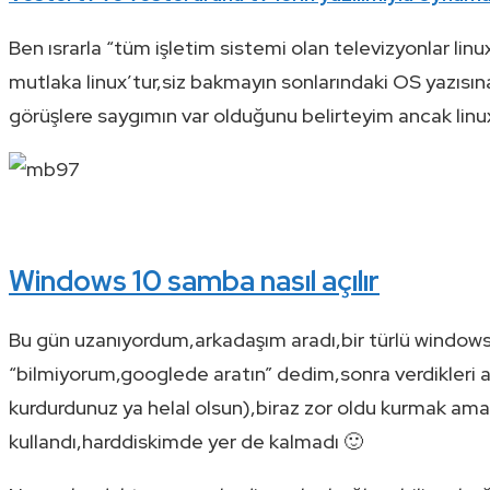
Ben ısrarla “tüm işletim sistemi olan televizyonlar lin
mutlaka linux’tur,siz bakmayın sonlarındaki OS yazısına
görüşlere saygımın var olduğunu belirteyim ancak lin
Windows 10 samba nasıl açılır
Bu gün uzanıyordum,arkadaşım aradı,bir türlü window
“bilmiyorum,googlede aratın” dedim,sonra verdikleri 
kurdurdunuz ya helal olsun),biraz zor oldu kurmak ama
kullandı,harddiskimde yer de kalmadı 🙂