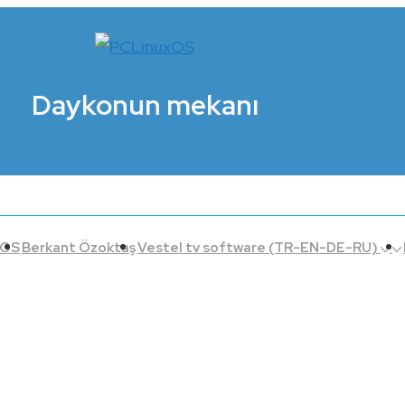
Daykonun mekanı
xOS
Berkant Özoktaş
Vestel tv software (TR-EN-DE-RU)