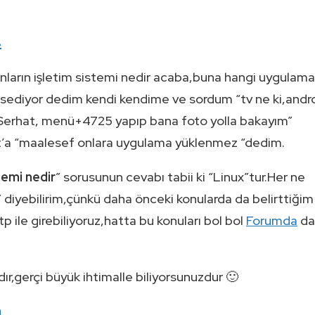
.
nların işletim sistemi nedir acaba,buna hangi uygulamal
hsediyor dedim kendi kendime ve sordum “tv ne ki,andr
“Serhat, menü+4725 yapıp bana foto yolla bakayım”
rhat’a “maalesef onlara uygulama yüklenmez “dedim.
temi nedir
” sorusunun cevabı tabii ki “Linux”tur.Her ne
” diyebilirim,çünkü daha önceki konularda da belirttiğim
p ile girebiliyoruz,hatta bu konuları bol bol
Forumda
da
r,gerçi büyük ihtimalle biliyorsunuzdur 🙂
a