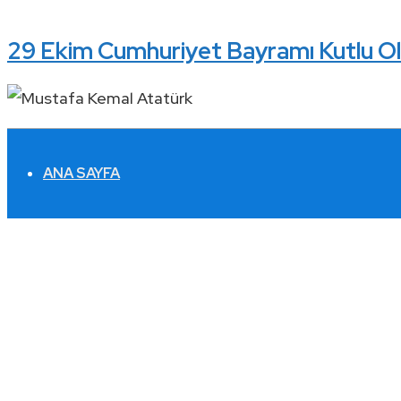
29 Ekim Cumhuriyet Bayramı Kutlu O
ALTBILGI
ANA SAYFA
MENÜSÜ