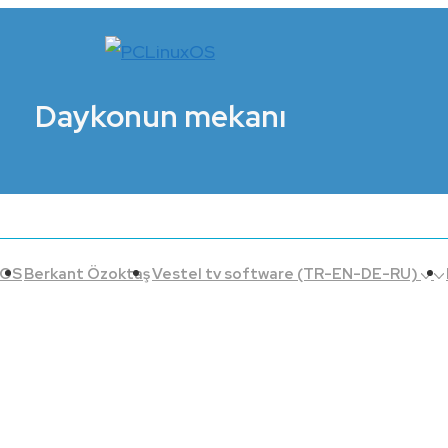
Daykonun mekanı
xOS
Berkant Özoktaş
Vestel tv software (TR-EN-DE-RU)