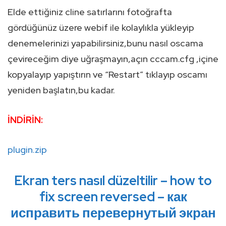
Elde ettiğiniz cline satırlarını fotoğrafta
gördüğünüz üzere webif ile kolaylıkla yükleyip
denemelerinizi yapabilirsiniz,bunu nasıl oscama
çevireceğim diye uğraşmayın,açın cccam.cfg ,içine
kopyalayıp yapıştırın ve “Restart” tıklayıp oscamı
yeniden başlatın,bu kadar.
İNDİRİN:
plugin.zip
Ekran ters nasıl düzeltilir – how to
fix screen reversed – как
исправить перевернутый экран