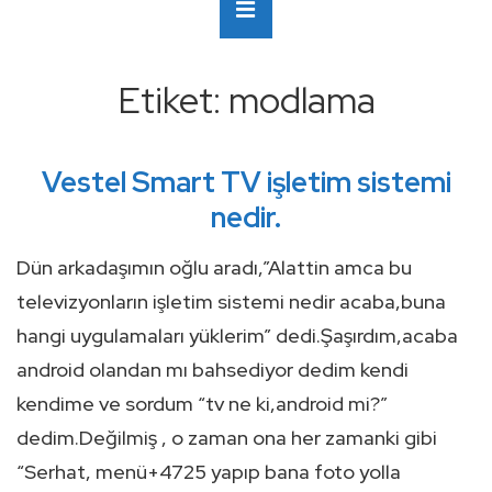
Ana
MENÜ
Navigasyon
Etiket:
modlama
Vestel Smart TV işletim sistemi
nedir.
Dün arkadaşımın oğlu aradı,”Alattin amca bu
televizyonların işletim sistemi nedir acaba,buna
hangi uygulamaları yüklerim” dedi.Şaşırdım,acaba
android olandan mı bahsediyor dedim kendi
kendime ve sordum “tv ne ki,android mi?”
dedim.Değilmiş , o zaman ona her zamanki gibi
“Serhat, menü+4725 yapıp bana foto yolla