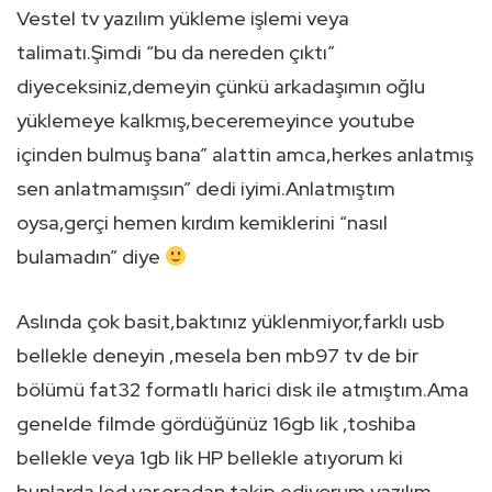
Vestel tv yazılım yükleme işlemi veya
talimatı.Şimdi “bu da nereden çıktı”
diyeceksiniz,demeyin çünkü arkadaşımın oğlu
yüklemeye kalkmış,beceremeyince youtube
içinden bulmuş bana” alattin amca,herkes anlatmış
sen anlatmamışsın” dedi iyimi.Anlatmıştım
oysa,gerçi hemen kırdım kemiklerini “nasıl
bulamadın” diye
Aslında çok basit,baktınız yüklenmiyor,farklı usb
bellekle deneyin ,mesela ben mb97 tv de bir
bölümü fat32 formatlı harici disk ile atmıştım.Ama
genelde filmde gördüğünüz 16gb lik ,toshiba
bellekle veya 1gb lik HP bellekle atıyorum ki
bunlarda led var,oradan takip ediyorum yazılım