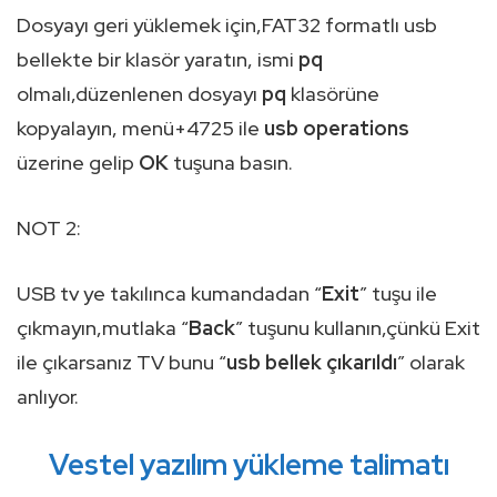
Dosyayı geri yüklemek için,FAT32 formatlı usb
bellekte bir klasör yaratın, ismi
pq
olmalı,düzenlenen dosyayı
pq
klasörüne
kopyalayın, menü+4725 ile
usb operations
üzerine gelip
OK
tuşuna basın.
NOT 2:
USB tv ye takılınca kumandadan “
Exit
” tuşu ile
çıkmayın,mutlaka “
Back
” tuşunu kullanın,çünkü Exit
ile çıkarsanız TV bunu “
usb bellek çıkarıldı
” olarak
anlıyor.
Vestel yazılım yükleme talimatı