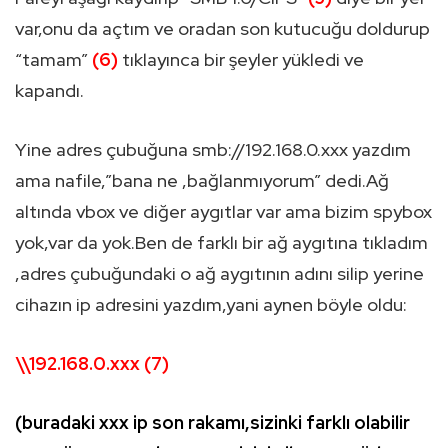
var,onu da açtım ve oradan son kutucuğu doldurup
“tamam”
(6)
tıklayınca bir şeyler yükledi ve
kapandı.
Yine adres çubuğuna smb://192.168.0.xxx yazdım
ama nafile,”bana ne ,bağlanmıyorum” dedi.Ağ
altında vbox ve diğer aygıtlar var ama bizim spybox
yok,var da yok.Ben de farklı bir ağ aygıtına tıkladım
,adres çubuğundaki o ağ aygıtının adını silip yerine
cihazın ip adresini yazdım,yani aynen böyle oldu:
\\192.168.0.xxx (7)
(buradaki xxx ip son rakamı,sizinki farklı olabilir