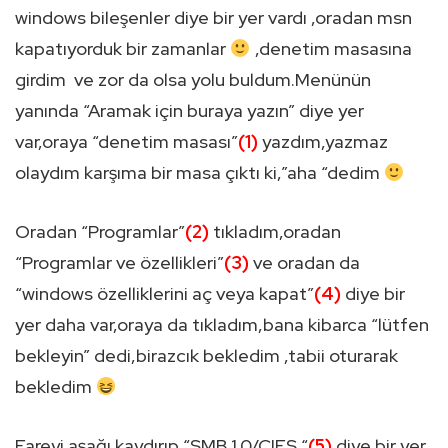
windows bileşenler diye bir yer vardı ,oradan msn
kapatıyorduk bir zamanlar
,denetim masasına
girdim ve zor da olsa yolu buldum.Menünün
yanında “Aramak için buraya yazın” diye yer
var,oraya “denetim masası”
(1)
yazdım,yazmaz
olaydım karşıma bir masa çıktı ki,”aha “dedim
Oradan “Programlar”
(2)
tıkladım,oradan
“Programlar ve özellikleri”
(3)
ve oradan da
“windows özelliklerini aç veya kapat”
(4)
diye bir
yer daha var,oraya da tıkladım,bana kibarca “lütfen
bekleyin” dedi,birazcık bekledim ,tabii oturarak
bekledim
Fareyi aşağı kaydırıp “SMB 1.0/CIFS “
(5)
diye bir yer