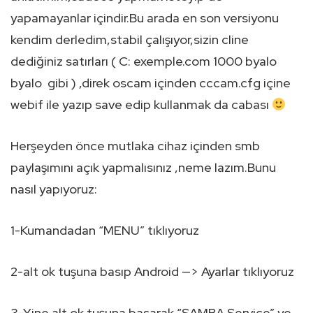
yapamayanlar içindir.Bu arada en son versiyonu
kendim derledim,stabil çalışıyor,sizin cline
dediğiniz satırları ( C: exemple.com 1000 byalo
byalo gibi ) ,direk oscam içinden cccam.cfg içine
webif ile yazıp save edip kullanmak da cabası
Herşeyden önce mutlaka cihaz içinden smb
paylaşımını açık yapmalısınız ,neme lazım.Bunu
nasıl yapıyoruz:
1-Kumandadan “MENU” tıklıyoruz
2-alt ok tuşuna basıp Android —> Ayarlar tıklıyoruz
3-Yine alt ok tuşuna basarak “SAMBA Service” ye