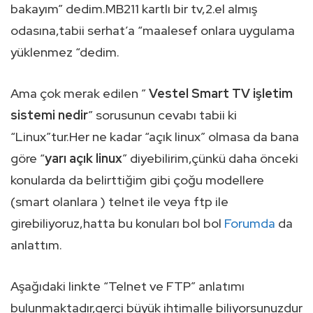
bakayım” dedim.MB211 kartlı bir tv,2.el almış
odasına,tabii serhat’a “maalesef onlara uygulama
yüklenmez “dedim.
Ama çok merak edilen ”
Vestel Smart TV işletim
sistemi nedir
” sorusunun cevabı tabii ki
“Linux”tur.Her ne kadar “açık linux” olmasa da bana
göre “
yarı açık linux
” diyebilirim,çünkü daha önceki
konularda da belirttiğim gibi çoğu modellere
(smart olanlara ) telnet ile veya ftp ile
girebiliyoruz,hatta bu konuları bol bol
Forumda
da
anlattım.
Aşağıdaki linkte “Telnet ve FTP” anlatımı
bulunmaktadır,gerçi büyük ihtimalle biliyorsunuzdur