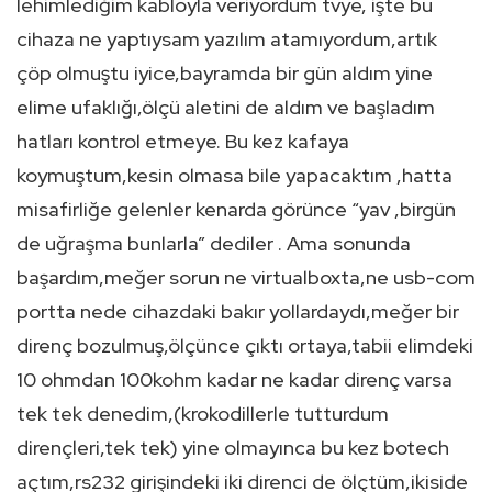
lehimlediğim kabloyla veriyordum tvye, işte bu
cihaza ne yaptıysam yazılım atamıyordum,artık
çöp olmuştu iyice,bayramda bir gün aldım yine
elime ufaklığı,ölçü aletini de aldım ve başladım
hatları kontrol etmeye. Bu kez kafaya
koymuştum,kesin olmasa bile yapacaktım ,hatta
misafirliğe gelenler kenarda görünce “yav ,birgün
de uğraşma bunlarla” dediler . Ama sonunda
başardım,meğer sorun ne virtualboxta,ne usb-com
portta nede cihazdaki bakır yollardaydı,meğer bir
direnç bozulmuş,ölçünce çıktı ortaya,tabii elimdeki
10 ohmdan 100kohm kadar ne kadar direnç varsa
tek tek denedim,(krokodillerle tutturdum
dirençleri,tek tek) yine olmayınca bu kez botech
açtım,rs232 girişindeki iki direnci de ölçtüm,ikiside