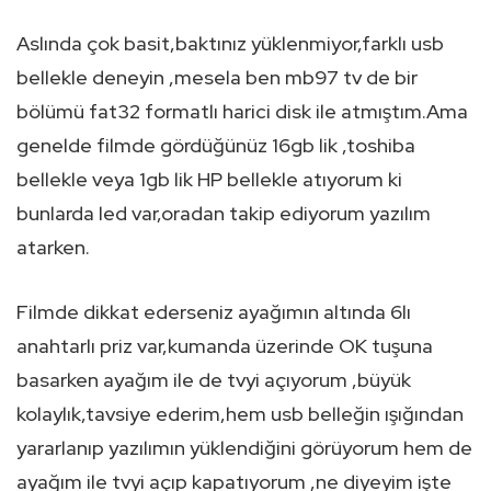
Aslında çok basit,baktınız yüklenmiyor,farklı usb
bellekle deneyin ,mesela ben mb97 tv de bir
bölümü fat32 formatlı harici disk ile atmıştım.Ama
genelde filmde gördüğünüz 16gb lik ,toshiba
bellekle veya 1gb lik HP bellekle atıyorum ki
bunlarda led var,oradan takip ediyorum yazılım
atarken.
Filmde dikkat ederseniz ayağımın altında 6lı
anahtarlı priz var,kumanda üzerinde OK tuşuna
basarken ayağım ile de tvyi açıyorum ,büyük
kolaylık,tavsiye ederim,hem usb belleğin ışığından
yararlanıp yazılımın yüklendiğini görüyorum hem de
ayağım ile tvyi açıp kapatıyorum ,ne diyeyim işte