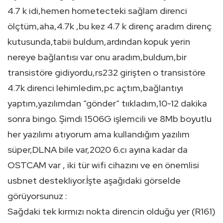
4.7 k idi,hemen hometecteki sağlam direnci
ölçtüm,aha,4.7k ,bu kez 4.7 k direnç aradım direnç
kutusunda,tabii buldum,ardından kopuk yerin
nereye bağlantısı var onu aradım,buldum,bir
transistöre gidiyordu,rs232 girişten o transistöre
4.7k direnci lehimledim,pc açtım,bağlantıyı
yaptım,yazılımdan “gönder” tııkladım,10-12 dakika
sonra bingo. Şimdi 1506G işlemcili ve 8Mb boyutlu
her yazılımı atıyorum ama kullandığım yazılım
süper,DLNA bile var,2020 6.cı ayına kadar da
OSTCAM var , iki tür wifi cihazını ve en önemlisi
usbnet destekliyor.İşte aşağıdaki görselde
görüyorsunuz :
Sağdaki tek kırmızı nokta direncin olduğu yer (R161)