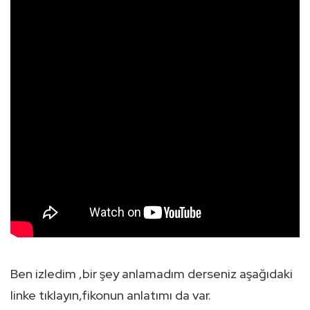
Ben izledim ,bir şey anlamadım derseniz aşağıdaki
linke tıklayın,fikonun anlatımı da var.