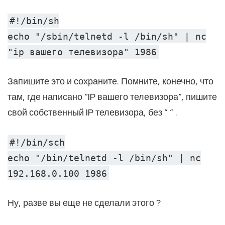
#!/bin/sh
echo "/sbin/telnetd -l /bin/sh" | nc
"ip вашего телевизора" 1986
Запишите это и сохраните. Помните, конечно, что
там, где написано “IP вашего телевизора”, пишите
свой собственный IP телевизора, без ” ” .
#!/bin/sch
echo "/bin/telnetd -l /bin/sh" | nc
192.168.0.100 1986
Ну, разве вы еще не сделали этого ?