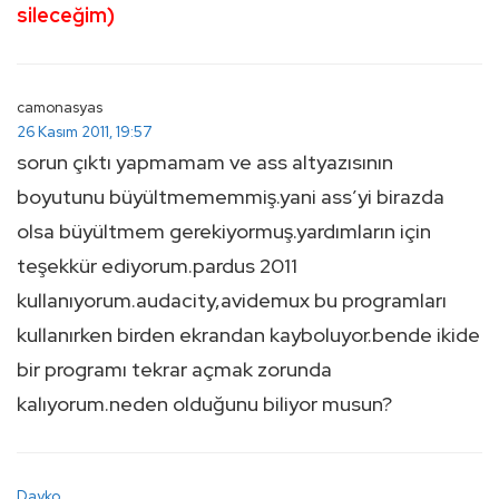
sileceğim)
camonasyas
26 Kasım 2011, 19:57
sorun çıktı yapmamam ve ass altyazısının
boyutunu büyültmememmiş.yani ass’yi birazda
olsa büyültmem gerekiyormuş.yardımların için
teşekkür ediyorum.pardus 2011
kullanıyorum.audacity,avidemux bu programları
kullanırken birden ekrandan kayboluyor.bende ikide
bir programı tekrar açmak zorunda
kalıyorum.neden olduğunu biliyor musun?
Dayko