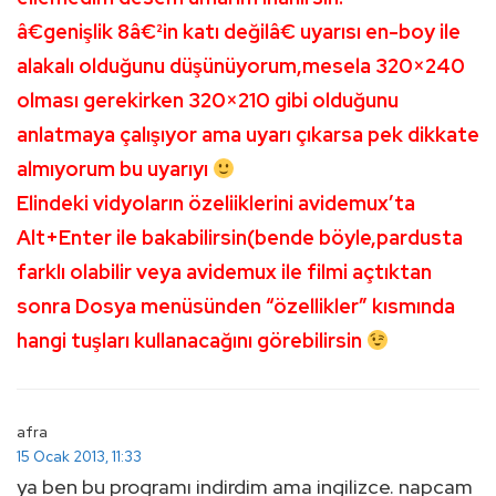
â€genişlik 8â€²in katı değilâ€ uyarısı en-boy ile
alakalı olduğunu düşünüyorum,mesela 320×240
olması gerekirken 320×210 gibi olduğunu
anlatmaya çalışıyor ama uyarı çıkarsa pek dikkate
almıyorum bu uyarıyı
Elindeki vidyoların özeliiklerini avidemux’ta
Alt+Enter ile bakabilirsin(bende böyle,pardusta
farklı olabilir veya avidemux ile filmi açtıktan
sonra Dosya menüsünden “özellikler” kısmında
hangi tuşları kullanacağını görebilirsin
afra
15 Ocak 2013, 11:33
ya ben bu programı indirdim ama ingilizce. napcam