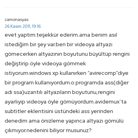
camonasyas
26 Kasım 2011, 19:16
evet yaptım.teşekkür ederim.ama benim asıl
istediğim bir şey var.ben bir videoya altyazı
gömecerken altyazının boyutunu büyültüp rengini
değiştirip öyle videoya gömmek
istiyorum.windows xp kullanırken “avirecomp”diye
bir program kullanıyordum.o programda ass(diğer
adı ssa)uzantılı altyazıların boyutunu,rengini
ayarlıyıp videoya öyle gömüyordum.avidemux’ta
subtitler eklentisini üstündeki ass yerinden
denedim ama önizleme yapınca altyazı gömülü
çıkmıyor.nedenini biliyor musunuz?