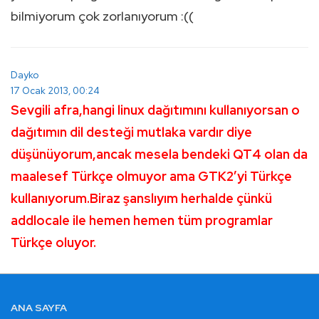
bilmiyorum çok zorlanıyorum :((
Dayko
17 Ocak 2013, 00:24
Sevgili afra,hangi linux dağıtımını kullanıyorsan o
dağıtımın dil desteği mutlaka vardır diye
düşünüyorum,ancak mesela bendeki QT4 olan da
maalesef Türkçe olmuyor ama GTK2’yi Türkçe
kullanıyorum.Biraz şanslıyım herhalde çünkü
addlocale ile hemen hemen tüm programlar
Türkçe oluyor.
ALTBILGI
ANA SAYFA