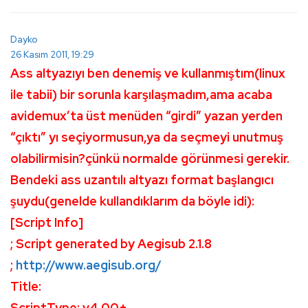
Dayko
26 Kasım 2011, 19:29
Ass altyazıyı ben denemiş ve kullanmıştım(linux
ile tabii) bir sorunla karşılaşmadım,ama acaba
avidemux’ta üst menüden “girdi” yazan yerden
“çıktı” yı seçiyormusun,ya da seçmeyi unutmuş
olabilirmisin?çünkü normalde görünmesi gerekir.
Bendeki ass uzantılı altyazı format başlangıcı
şuydu(genelde kullandıklarım da böyle idi):
[Script Info]
; Script generated by Aegisub 2.1.8
;
http://www.aegisub.org/
Title:
ScriptType: v4.00+