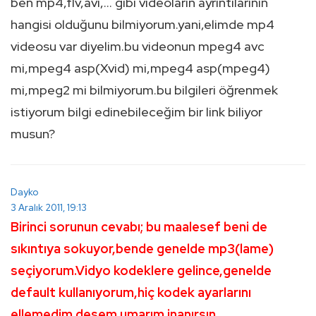
ben mp4,flv,avi,… gibi videoların ayrıntılarının
hangisi olduğunu bilmiyorum.yani,elimde mp4
videosu var diyelim.bu videonun mpeg4 avc
mi,mpeg4 asp(Xvid) mi,mpeg4 asp(mpeg4)
mi,mpeg2 mi bilmiyorum.bu bilgileri öğrenmek
istiyorum bilgi edinebileceğim bir link biliyor
musun?
Dayko
3 Aralık 2011, 19:13
Birinci sorunun cevabı; bu maalesef beni de
sıkıntıya sokuyor,bende genelde mp3(lame)
seçiyorum.Vidyo kodeklere gelince,genelde
default kullanıyorum,hiç kodek ayarlarını
ellemedim desem umarım inanırsın.