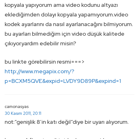
kopyala yapıyorum ama video kodunu altyazı
eklediğimden dolayı kopyala yapamıyorum.video
kodek ayarlarını da nasıl ayarlanacağını bilmiyorum.
bu ayarları bilmediğim için video düşük kalitede
çıkıyor.yardım edebilir misin?
bu linkte görebilirsin resmi===>
http://www.megapix.com/?
p=BCXM5QVE&expid=LVDY9D89P&expind=1
camonasyas
30 Kasım 2011, 20:11
not:”genişlik 8’in katı değil”diye bir uyarı alıyorum.