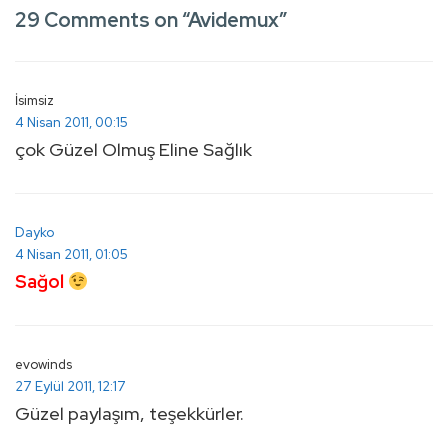
29 Comments on “
Avidemux
”
is
is
İsimsiz
4 Nisan 2011, 00:15
çok Güzel Olmuş Eline Sağlık
Dayko
4 Nisan 2011, 01:05
Sağol
evowinds
27 Eylül 2011, 12:17
Güzel paylaşım, teşekkürler.