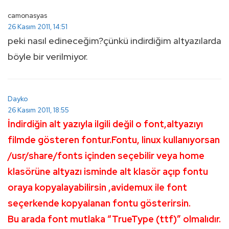
camonasyas
26 Kasım 2011, 14:51
peki nasıl edineceğim?çünkü indirdiğim altyazılarda
böyle bir verilmiyor.
Dayko
26 Kasım 2011, 18:55
İndirdiğin alt yazıyla ilgili değil o font,altyazıyı
filmde gösteren fontur.Fontu, linux kullanıyorsan
/usr/share/fonts içinden seçebilir veya home
klasörüne altyazı isminde alt klasör açıp fontu
oraya kopyalayabilirsin ,avidemux ile font
seçerkende kopyalanan fontu gösterirsin.
Bu arada font mutlaka “TrueType (ttf)” olmalıdır.