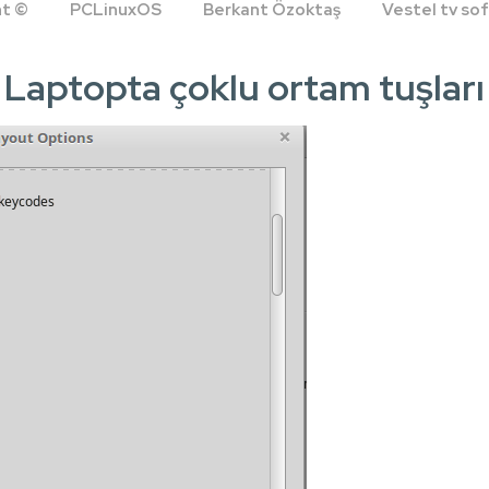
ht ©
PCLinuxOS
Berkant Özoktaş
Vestel tv s
Laptopta çoklu ortam tuşları