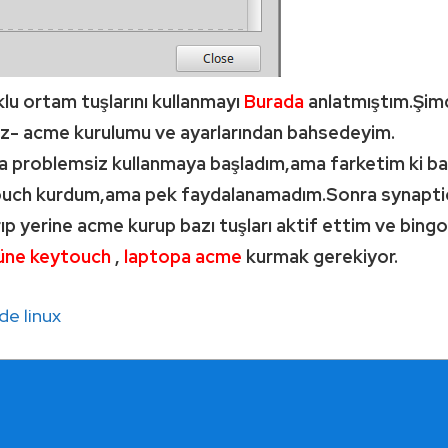
lu ortam tuşlarını kullanmayı
Burada
anlatmıştım.Şimd
z- acme kurulumu ve ayarlarından bahsedeyim.
a problemsiz kullanmaya başladım,ama farketim ki baz
uch kurdum,ama pek faydalanamadım.Sonra synaptic
p yerine acme kurup bazı tuşları aktif ettim ve bingo
üne keytouch
,
laptopa acme
kurmak gerekiyor.
de linux