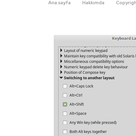
Ana
Ana sayfa
Hakkımda
Copyrig
Navigasyon