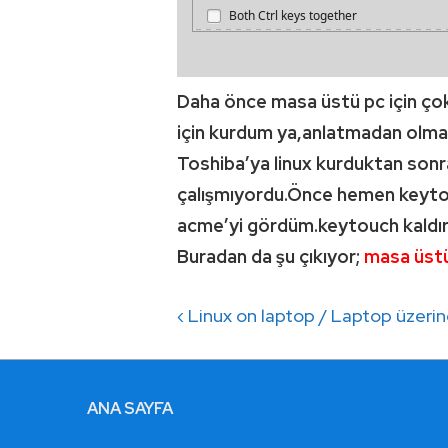
Daha önce masa üstü pc için çok
için kurdum ya,anlatmadan olma
Toshiba’ya linux kurduktan sonr
çalışmıyordu.Önce hemen keyto
acme’yi gördüm.keytouch kaldırı
Buradan da şu çıkıyor;
masa üst
Yazı
Previous
‹ Linux on laptop / Laptop üzerin
gezinmesi
Post
is
ALTBILGI
ANA SAYFA
MENÜSÜ