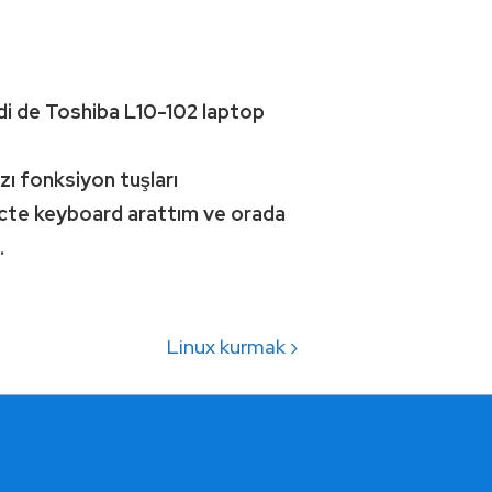
i de Toshiba L10-102 laptop
ı fonksiyon tuşları
te keyboard arattım ve orada
.
Next
Linux kurmak ›
Post
is