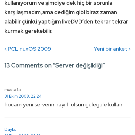
kullanıyorum ve şimdiye dek hiç bir sorunla
karşılaşmadım,ama dediğim gibi biraz zaman
alabilir çünkü yaptığım liveDVD’den tekrar tekrar
kurmak gerekebilir.
Yazı
Previous
Next
‹ PCLinuxOS 2009
Yeni bir anket ›
gezinmesi
Post
Post
13 Comments on “
Server değişikliği
”
is
is
mustafa
31 Ekim 2008, 22:24
hocam yeni serverin hayırlı olsun gülegüle kullan
Dayko