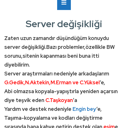
Ana
MENÜ
Navigasyon
Server değişikliği
Zaten uzun zamandır düşündüğüm konuydu
server değişikliği.Bazı problemler,özellikle BW
sorunu,sitenin kapanması beni buna itti
diyebilirim.
Server araştırmaları nedeniyle arkadaşlarım
G.Gedik,N.Aktekin,M.Erman ve C.Yüksel
‘e,
Abi olmazsa kopyala-yapıştırla yeniden açarsın
diye teşvik eden
C.Taşkoyan
‘a
Yardım ve destek nedeniyle
Engin bey
‘e,
Taşıma-kopyalama ve kodları değiştirme
sırasında bana kahve getirip destek olan
eşim
e,