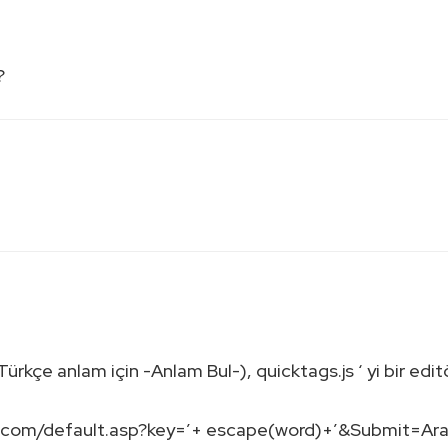
?
rkçe anlam için -Anlam Bul-), quicktags.js ‘ yi bir editö
.com/default.asp?key=’+ escape(word)+’&Submit=Ara&