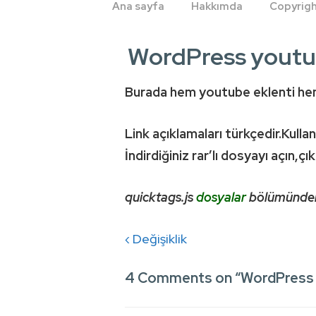
Ana
Ana sayfa
Hakkımda
Copyrig
Navigasyon
WordPress youtub
Burada hem youtube eklenti hem
Link açıklamaları türkçedir.Kul
İndirdiğiniz rar’lı dosyayı açın,ç
quicktags.js
dosyalar
bölümünden 
Yazı
Previous
‹ Değişiklik
gezinmesi
Post
4 Comments on “
WordPress y
is