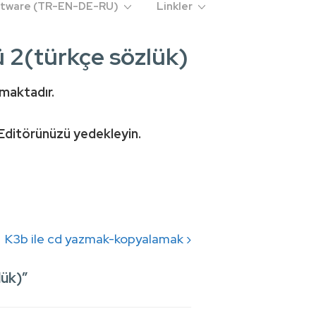
oftware (TR-EN-DE-RU)
Linkler
 2(türkçe sözlük)
maktadır.
 Editörünüzü yedekleyin.
Next
K3b ile cd yazmak-kopyalamak ›
Post
lük)
”
is