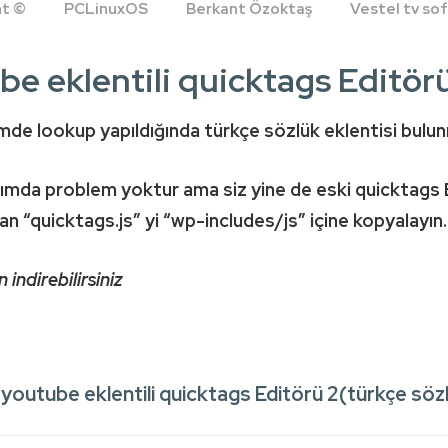
ht ©
PCLinuxOS
Berkant Özoktaş
Vestel tv s
e eklentili quicktags Editörü
de lookup yapıldığında türkçe sözlük eklentisi bulun
lanımda problem yoktur ama siz yine de eski quicktags
ıkan “quicktags.js” yi “wp-includes/js” içine kopyalayın.
indirebilirsiniz
outube eklentili quicktags Editörü 2(türkçe söz