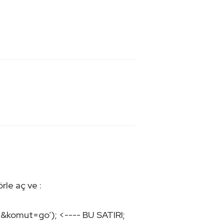
rle aç ve :
komut=go’); <---- BU SATIRI;