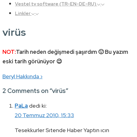
Vestel tv software (TR-EN-DE-RU)
Linkler
virüs
NOT:
Tarih neden değişmedi şaşırdım 🙂 Bu yazım
eski tarih görünüyor 😉
Yazı
Next
Beryl Hakkında ›
gezinmesi
Post
2 Comments on “
virüs
”
is
PaLa
dedi ki:
20 Temmuz 2010, 15:33
Tesekkurler Sıtende Haber Yaptın ıcın