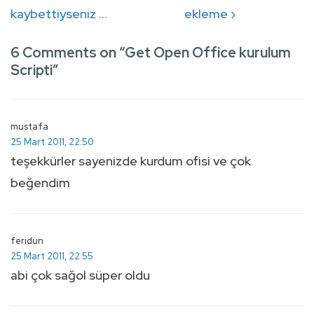
gezinmesi
Post
Post
kaybettiyseniz …
ekleme ›
is
is
6 Comments on “
Get Open Office kurulum
Scripti
”
mustafa
25 Mart 2011, 22:50
teşekkürler sayenizde kurdum ofisi ve çok
beğendim
feridun
25 Mart 2011, 22:55
abi çok sağol süper oldu