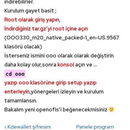
indirebilirler.
Kurulum gayet basit ;
Root olarak giriş yapın
,
İndirdiğiniz tar.gz’yi root içine açın
(OOO330_m20_native_packed-1_en-US.9567
klasörü olacak)
İsterseniz ismini ooo olarak olarak değiştirin
daha kolay olur,sonra
konsol
açın ve …
cd ooo
yazıp ooo klasörüne girip setup yazıp
enterleyin
,yönergeleri izleyin ve kurulum
tamamlansın.
Bakalım yeni openofis’i beğenecekmisiniz
Yazı
Previous
Next
‹ Kdewallet şifresini
Panele program