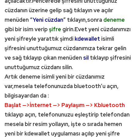
açılacaktır.Pencerede şifresini unuttuğunuz
cüzdanın üzerine gelip sağ tıklayın ve açılır
menüden “
Yeni cüzdan
” tıklayın,sonra
deneme
gibi bir isim verip
şifre
girin.Evet yeni cüzdanımızı
yeni şifreyle yarattık şimdi
kdewallet
isimli
şifresini unuttuğumuz cüzdanımıza tekrar gelin
ve sağ tıklayıp çıkan menüden
sil
tıklayıp şifresini
unuttuğumuz cüzdanı silin.
Artık deneme isimli yeni bir cüzdanımız
var,mesela telefonunuzda bluetooth’u açın,
bilgisayardan da :
Başlat —>İnternet —> Paylaşım —> Kbluetooth
tıklayıp açın, telefonunuzu eşleştirip telefondan
mesela bir resim yollayın, işte o sırada hemen
yeni bir kdewallet uygulaması açılıp yeni şifre