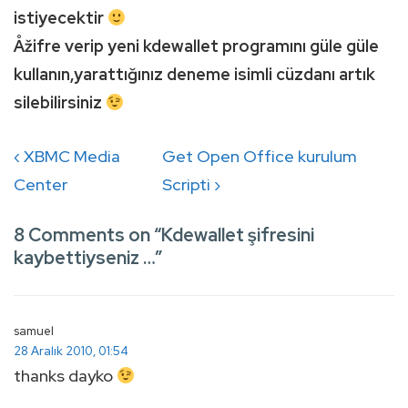
istiyecektir
Åžifre verip yeni kdewallet programını güle güle
kullanın,yarattığınız deneme isimli cüzdanı artık
silebilirsiniz
Yazı
Previous
Next
‹ XBMC Media
Get Open Office kurulum
gezinmesi
Post
Post
Center
Scripti ›
is
is
8 Comments on “
Kdewallet şifresini
kaybettiyseniz …
”
samuel
28 Aralık 2010, 01:54
thanks dayko