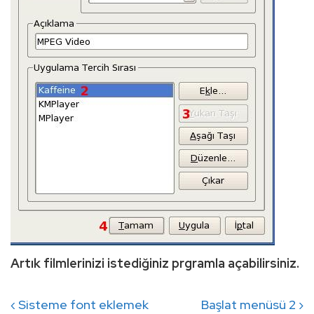
Artık filmlerinizi istediğiniz prgramla açabilirsiniz.
Yazı
Previous
Next
‹ Sisteme font eklemek
Başlat menüsü 2 ›